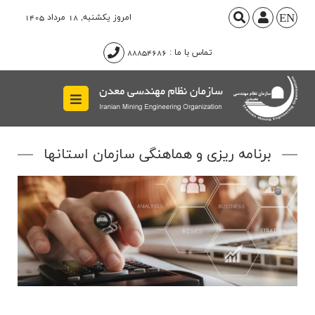
EN
امروز
يکشنبه, 18 مرداد 1405
تماس با ما : 88854686
برنامه ریزی و هماهنگی سازمان استانها